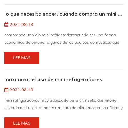
de día. How frío es it? Diferentes mini refrigeradores alcanzan
lo que necesita saber: cuando compra un mini refrigerador de segunda mano
diferentes temperaturas. Productos...
2021-08-13
comprando un viejo mini refrigeradorespuede ser una forma
económica de obtener algunos de los equipos domésticos que
necesita, por lo que también puede poner parte del dinero que
tanto le costó ganar en el bolsillo. decide el tamaño y el tipo que
LEE MAS
necesitas elija un frigorífico compacto entre tres sencillas
especificaciones:de altura: estas versiones son una de las
maximizar el uso de mini refrigeradores
neveras pequeñas más grandes y ge...
2021-08-19
mini refrigeradores muy adecuado para vivir solo, dormitorio,
cuidado de la piel, almacenamiento de alimentos en la oficina y
almacenamiento de su vino. 1.aproveche al máximo el espacio
del mini refrigerador cuando los alimentos obstruyen el flujo de
LEE MAS