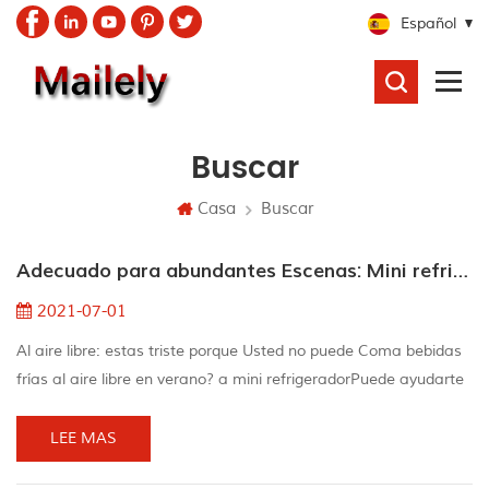
Español
BUSCAR
Buscar
Casa
Buscar
Adecuado para abundantes Escenas: Mini refrigerador
2021-07-01
Al aire libre: estas triste porque Usted no puede Coma bebidas
frías al aire libre en verano? a mini refrigeradorPuede ayudarte
a resolver el problema. Mini refrigeradores se pueden colocar
en casi cualquier lugar con un tapón eléctrico, y se puede
LEE MAS
almacenar fácilmente en cocinas al aire libre, piscinas e incluso