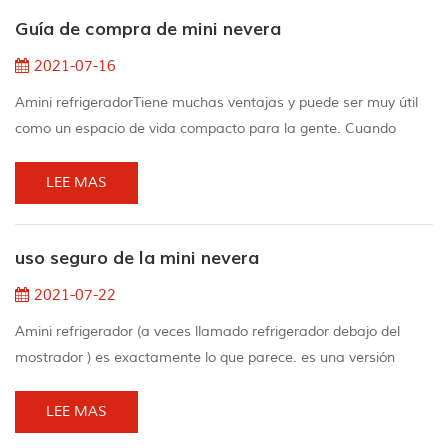
hacer que su experiencia de campamento de automóvil sea
Guía de compra de mini nevera
más cómoda y conveniente. El ...
2021-07-16
Amini refrigeradorTiene muchas ventajas y puede ser muy útil
como un espacio de vida compacto para la gente. Cuando
Hablamos de los tipos disponibles en el mercado, también hay
varios productos. Nosotros nosotros Espero que nuestra Mini
LEE MAS
Guía de compra de refrigeradores pueda resolver todas sus
preguntas comunes, ya que lo guiamos a través de la
uso seguro de la mini nevera
clasificación básica. Mini tamaño de refrigeradorEl t...
2021-07-22
Amini refrigerador (a veces llamado refrigerador debajo del
mostrador ) es exactamente lo que parece. es una versión
pequeña del refrigerador de tamaño típico que se encuentra en
todas las cocinas americanas. existen mini refrigeradores
LEE MAS
caseros , mini refrigeradores para dormitorios, mini