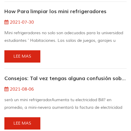
refrigeradores para bares, mini refrigeradores para oficinas y
How Para limpiar los mini refrigeradores
mini refrigeradores para hoteles. La diferencia...
2021-07-30
Mini refrigeradores no solo son adecuados para la universidad
estudiantes ' Habitaciones. Las salas de juegos, garajes u
oficinas son lugares ideales para realizar refrigeradores
adicionales para mantener las bebidas y los bocadillos frescos y
LEE MAS
evitar que los usuarios tengan un trekking hasta el principal
refrigerador. como lo haces con otros electrodomésticos, el mini
Consejos: Tal vez tengas alguna confusión sobre el mini refrigerador
nevera debería También se lim...
2021-08-06
será un mini refrigeradorAumenta tu electricidad Bill? en
promedio, a mini-nevera aumentará la factura de electricidad
por US $ 3.29 por mes o US $ 39.49 por año. Los costos de
electricidad varían según la marca, el modelo y la instalación
LEE MAS
del equipo, así como el estado, la temporada y la hora de día