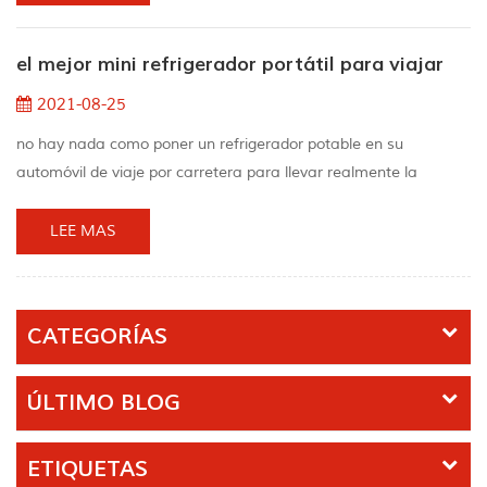
aire, dificulta el funcionamiento del mini refrigerador y hace que
ciertas áreas del mini refrigerador estén más calientes que
el mejor mini refrigerador portátil para viajar
otras.de hecho, las be...
2021-08-25
no hay nada como poner un refrigerador potable en su
automóvil de viaje por carretera para llevar realmente la
comodidad del hogar durante el viaje.refrigeración significa que
puede almacenar alimentos frescos y otros alimentos fríos,
LEE MAS
como verduras, productos lácteos, carne, "booch" y cerveza. Si
tiene un viaje largo en el futuro, o simplemente le gusta
preparar bebidas frías en cualquier momento ...
CATEGORÍAS
ÚLTIMO BLOG
ETIQUETAS