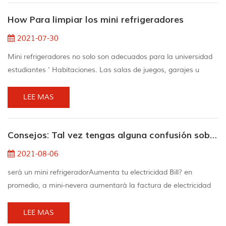
refrigeradores para bares, mini refrigeradores para oficinas y
How Para limpiar los mini refrigeradores
mini refrigeradores para hoteles. La diferencia...
2021-07-30
Mini refrigeradores no solo son adecuados para la universidad
estudiantes ' Habitaciones. Las salas de juegos, garajes u
oficinas son lugares ideales para realizar refrigeradores
adicionales para mantener las bebidas y los bocadillos frescos y
LEE MAS
evitar que los usuarios tengan un trekking hasta el principal
refrigerador. como lo haces con otros electrodomésticos, el mini
Consejos: Tal vez tengas alguna confusión sobre el mini refrigerador
nevera debería También se lim...
2021-08-06
será un mini refrigeradorAumenta tu electricidad Bill? en
promedio, a mini-nevera aumentará la factura de electricidad
por US $ 3.29 por mes o US $ 39.49 por año. Los costos de
electricidad varían según la marca, el modelo y la instalación
LEE MAS
del equipo, así como el estado, la temporada y la hora de día