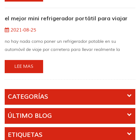
aire, dificulta el funcionamiento del mini refrigerador y hace que
ciertas áreas del mini refrigerador estén más calientes que
el mejor mini refrigerador portátil para viajar
otras.de hecho, las be...
2021-08-25
no hay nada como poner un refrigerador potable en su
automóvil de viaje por carretera para llevar realmente la
comodidad del hogar durante el viaje.refrigeración significa que
puede almacenar alimentos frescos y otros alimentos fríos,
LEE MAS
como verduras, productos lácteos, carne, "booch" y cerveza. Si
tiene un viaje largo en el futuro, o simplemente le gusta
preparar bebidas frías en cualquier momento ...
CATEGORÍAS
ÚLTIMO BLOG
ETIQUETAS