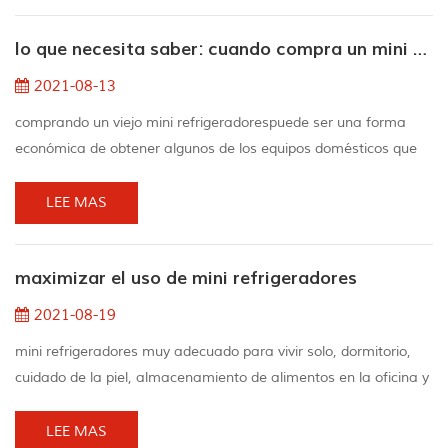
de día. How frío es it? Diferentes mini refrigeradores alcanzan
lo que necesita saber: cuando compra un mini refrigerador de segunda mano
diferentes temperaturas. Productos...
2021-08-13
comprando un viejo mini refrigeradorespuede ser una forma
económica de obtener algunos de los equipos domésticos que
necesita, por lo que también puede poner parte del dinero que
tanto le costó ganar en el bolsillo. decide el tamaño y el tipo que
LEE MAS
necesitas elija un frigorífico compacto entre tres sencillas
especificaciones:de altura: estas versiones son una de las
maximizar el uso de mini refrigeradores
neveras pequeñas más grandes y ge...
2021-08-19
mini refrigeradores muy adecuado para vivir solo, dormitorio,
cuidado de la piel, almacenamiento de alimentos en la oficina y
almacenamiento de su vino. 1.aproveche al máximo el espacio
del mini refrigerador cuando los alimentos obstruyen el flujo de
LEE MAS