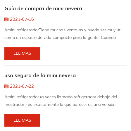
hacer que su experiencia de campamento de automóvil sea
Guía de compra de mini nevera
más cómoda y conveniente. El ...
2021-07-16
Amini refrigeradorTiene muchas ventajas y puede ser muy útil
como un espacio de vida compacto para la gente. Cuando
Hablamos de los tipos disponibles en el mercado, también hay
varios productos. Nosotros nosotros Espero que nuestra Mini
LEE MAS
Guía de compra de refrigeradores pueda resolver todas sus
preguntas comunes, ya que lo guiamos a través de la
uso seguro de la mini nevera
clasificación básica. Mini tamaño de refrigeradorEl t...
2021-07-22
Amini refrigerador (a veces llamado refrigerador debajo del
mostrador ) es exactamente lo que parece. es una versión
pequeña del refrigerador de tamaño típico que se encuentra en
todas las cocinas americanas. existen mini refrigeradores
LEE MAS
caseros , mini refrigeradores para dormitorios, mini