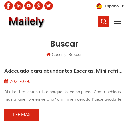
Español
BUSCAR
Buscar
Casa
Buscar
Adecuado para abundantes Escenas: Mini refrigerador
2021-07-01
Al aire libre: estas triste porque Usted no puede Coma bebidas
frías al aire libre en verano? a mini refrigeradorPuede ayudarte
a resolver el problema. Mini refrigeradores se pueden colocar
en casi cualquier lugar con un tapón eléctrico, y se puede
LEE MAS
almacenar fácilmente en cocinas al aire libre, piscinas e incluso