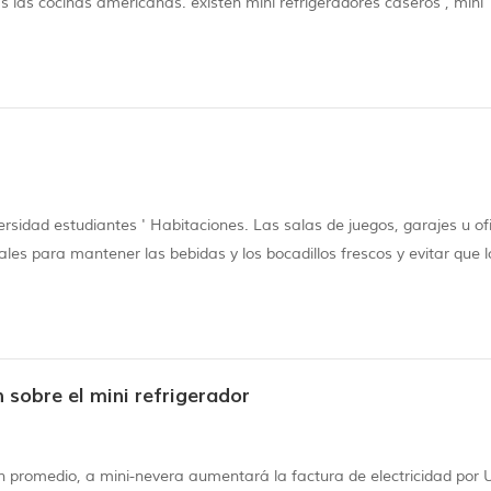
s las cocinas americanas. existen mini refrigeradores caseros , mini
a bares, mini refrigeradores para oficinas y mini refrigeradores para
rsidad estudiantes ' Habitaciones. Las salas de juegos, garajes u of
ales para mantener las bebidas y los bocadillos frescos y evitar que l
ador. como lo haces con otros electrodomésticos, el mini nevera deberí
 sobre el mini refrigerador
en promedio, a mini-nevera aumentará la factura de electricidad por 