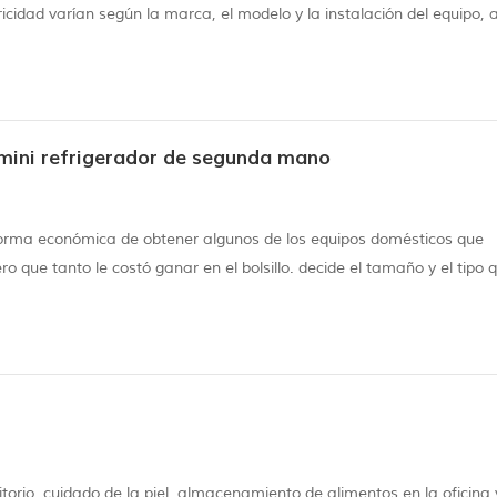
icidad varían según la marca, el modelo y la instalación del equipo, a
ow frío es it? Diferentes mini refrigeradores alcanzan diferentes
 mini refrigerador de segunda mano
forma económica de obtener algunos de los equipos domésticos que
o que tanto le costó ganar en el bolsillo. decide el tamaño y el tipo 
llas especificaciones:de altura: estas versiones son una de las neveras
torio, cuidado de la piel, almacenamiento de alimentos en la oficina 