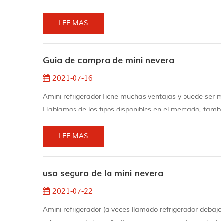
fácilmente en cocinas al aire libre, piscinas e inclu
conveniente. El ...
LEE MAS
Guía de compra de mini nevera
2021-07-16
Amini refrigeradorTiene muchas ventajas y puede ser 
Hablamos de los tipos disponibles en el mercado, tamb
de compra de refrigeradores pueda resolver todas sus p
Mini tamaño de refrigeradorEl t...
LEE MAS
uso seguro de la mini nevera
2021-07-22
Amini refrigerador (a veces llamado refrigerador debaj