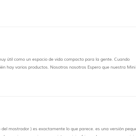
so hacer que su experiencia de campamento de automóvil sea más cómo
muy útil como un espacio de vida compacto para la gente. Cuando
ién hay varios productos. Nosotros nosotros Espero que nuestra Mini
reguntas comunes, ya que lo guiamos a través de la clasificación bá
o del mostrador ) es exactamente lo que parece. es una versión pequ