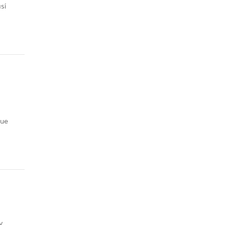
sí
que
y