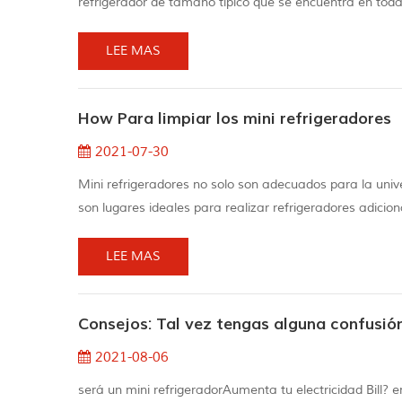
refrigerador de tamaño típico que se encuentra en toda
refrigeradores para dormitorios, mini refrigeradores par
hoteles. La diferencia...
LEE MAS
How Para limpiar los mini refrigeradores
2021-07-30
Mini refrigeradores no solo son adecuados para la unive
son lugares ideales para realizar refrigeradores adicion
usuarios tengan un trekking hasta el principal refriger
También se lim...
LEE MAS
Consejos: Tal vez tengas alguna confusión
2021-08-06
será un mini refrigeradorAumenta tu electricidad Bill? 