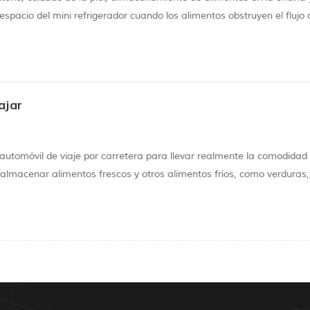
pacio del mini refrigerador cuando los alimentos obstruyen el flujo d
 que ciertas áreas del mini refrigerador estén más calientes que otras
ajar
utomóvil de viaje por carretera para llevar realmente la comodidad 
e almacenar alimentos frescos y otros alimentos fríos, como verduras,
 viaje largo en el futuro, o simplemente le gusta preparar bebidas frí