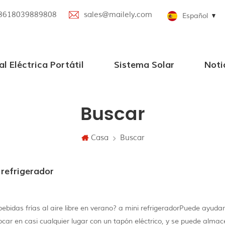
8618039889808
sales@mailely.com
Español
al Eléctrica Portátil
Sistema Solar
Noti
ica portátil 100W-2000W
til paralela
portátil
trica portátil con altavoz Bluetooth
Sistemas de energía solar de Grid
pequeños sistemas solares
Buscar
Casa
Buscar
refrigerador
bebidas frías al aire libre en verano? a mini refrigeradorPuede ayuda
ocar en casi cualquier lugar con un tapón eléctrico, y se puede alma