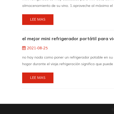
almacenamiento de su vino. 1.aproveche al máximo el es
dificulta el funcionamiento del mini refrigerador y hace
hecho, las be...
LEE MAS
el mejor mini refrigerador portátil para vi
2021-08-25
no hay nada como poner un refrigerador potable en su a
hogar durante el viaje.refrigeración significa que pued
productos lácteos, carne, "booch" y cerveza. Si tiene un
cualquier momento ...
LEE MAS