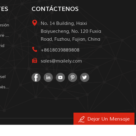
TES
CONTÁCTENOS
No. 14 Building, Haixi
esión
Baiyuecheng, No. 120 Fuxia
Sistema De Energía Solar Al Aire Libre
Road, Fuzhou, Fujian, China
rid
+8618039889808
sales@mailely.com
sel
Sistema De Energía Solar Doméstica
Dejar Un Mensaje
os derechos.