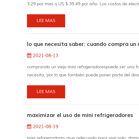
3.29 por mes o US $ 39.49 por año. Los costos de electr
como el estado, la temporada y la hora de día de día. H
temperaturas. Productos...
LEE MAS
lo que necesita saber: cuando compra un
2021-08-13
comprando un viejo mini refrigeradorespuede ser una 
necesita, por lo que también puede poner parte del diner
necesitas elija un frigorífico compacto entre tres senci
pequeñas más grandes y ge...
LEE MAS
maximizar el uso de mini refrigeradores
2021-08-19
mini refrigeradores muy adecuado para vivir solo, dormi