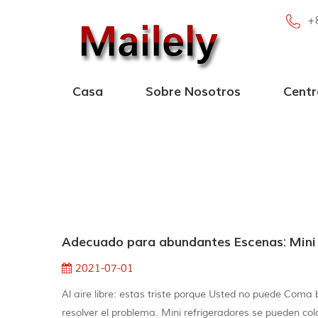
+
Casa
Sobre Nosotros
Centr
Central eléctr
Central eléctrica portá
Nueva central eléctrica 
Central eléc
Adecuado para abundantes Escenas: Mini 
2021-07-01
Al aire libre: estas triste porque Usted no puede Coma 
resolver el problema. Mini refrigeradores se pueden col