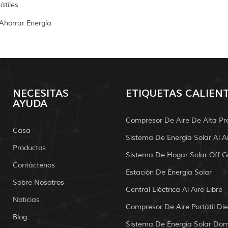
átiles
 Ahorrar Energía
NECESITAS
ETIQUETAS CALIEN
AYUDA
Compresor De Aire De Alta Pr
Casa
Productos
Sistema De Hogar Solar Off G
Contáctenos
Estación De Energía Solar
Sobre Nosotros
Central Eléctrica Al Aire Libre
Noticias
Compresor De Aire Portátil Die
Blog