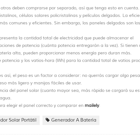
 otros deben comprarse por separado, así que tenga esto en cuenta
alinos, células solares policristalinas y películas delgadas. La efici
s más comunes y eficientes. Sin embargo, los paneles delgados son l
presenta la cantidad total de electricidad que puede almacenar el
aciones de potencia (cuánta potencia entregarán a la vez). Si tienen
batería alta, pueden proporcionar menos energía pero duran más.
potencia y los vatios-hora (Wh) para la cantidad total de vatios pro
es así, el peso es un factor a considerar: no querrás cargar algo pes
so más ligero y manijas fáciles de usar.
ncia del panel solar (cuanto mayor sea, más rápido se cargará su es
l agua.
a elegir el panel correcto y comparar en
mailely
.
or Solar Portátil
Generador A Batería