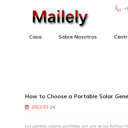
+
Casa
Sobre Nosotros
Centr
Central eléctr
Central eléctrica portá
Nueva central eléctrica 
Central eléc
How to Choose a Portable Solar Gene
2022-01-24
Los paneles solares portátiles son una de las formas m