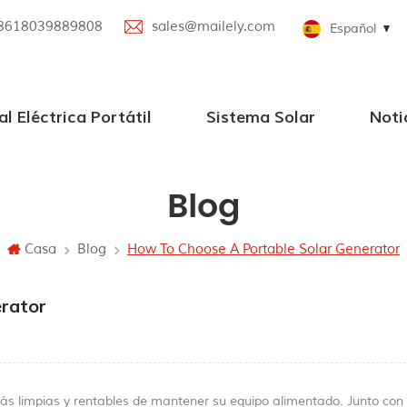
8618039889808
sales@mailely.com
Español
al Eléctrica Portátil
Sistema Solar
Noti
ica portátil 100W-2000W
til paralela
portátil
trica portátil con altavoz Bluetooth
Sistemas de energía solar de Grid
pequeños sistemas solares
Blog
Casa
Blog
How To Choose A Portable Solar Generator
rator
ás limpias y rentables de mantener su equipo alimentado. Junto con 