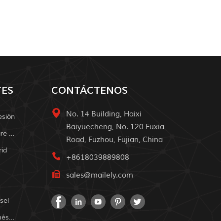
TES
CONTÁCTENOS
No. 14 Building, Haixi
esión
Baiyuecheng, No. 120 Fuxia
Sistema De Energía Solar Al Aire Libre
Road, Fuzhou, Fujian, China
rid
+8618039889808
sales@mailely.com
sel
Sistema De Energía Solar Doméstica