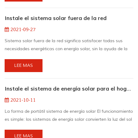
corriente continua en corriente alterna. La corriente continua es
la energía que fluye en una dirección en un circuito y ayuda a
Instale el sistema solar fuera de la red
proporcionar corriente c...
2021-09-27
Sistema solar fuera de la red significa satisfacer todas sus
necesidades energéticas con energía solar, sin la ayuda de la
red. Para lograr esto, debe instalar un sistema de generación
de energía solar, como celdas solares, que esté emparejado
LEE MAS
con un sistema de almacenamiento de energía en el lugar de
uso de la electricidad (su hogar). Cualquier red eléctrica
Instale el sistema de energía solar para el hogar que necesita en verano
comienza con la generación de energía,...
2021-10-11
La forma de portátil sistema de energía solar El funcionamiento
es simple: los sistemas de energía solar convierten la luz del sol
en energía eléctrica, los cables de los paneles solares se
conectan al inversor y también el inversor cambia la intensidad
LEE MAS