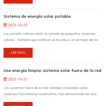
de la corriente continua (corriente continua) a la energía de
corriente alterna (corriente alterna) que sus dispositivos pueden
Sistema de energía solar potable
Por lo tanto, se g...
2021-10-20
Los paneles solares serán la estrella de pequeños sistemas
solares . Siempre que notifican al mundo o, en el mejor de los
casos, al área, brillan en la azotea. El propietario de esta casa
está extremadamente preocupado por el medio ambiente para
LEE MAS
poder disminuir la huella de co2 de la familia y al mismo tiempo
disminuir sutilmente las facturas de energía. El panel solar ha
Use energía limpia: sistema solar fuera de la red
obtenido belleza, pero co...
2021-10-27
Los sistemas fuera de la red, también conocidos como
sistemas fotovoltaicos autónomos, han demostrado ser una
buena alternativa a las áreas remotas, porque conectarse a la