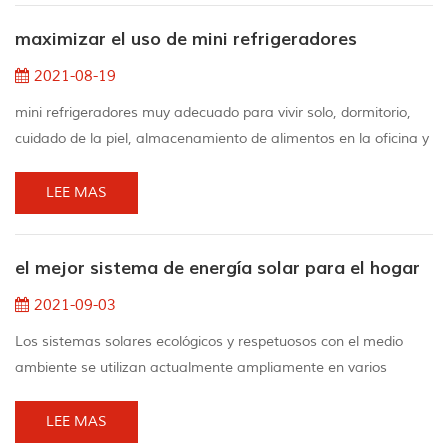
generadores portátiles, pero ellos Todavía puedo hacer ruidosos
maximizar el uso de mini refrigeradores
sonidos. Para La persona más tranquila,...
2021-08-19
mini refrigeradores muy adecuado para vivir solo, dormitorio,
cuidado de la piel, almacenamiento de alimentos en la oficina y
almacenamiento de su vino. 1.aproveche al máximo el espacio
del mini refrigerador cuando los alimentos obstruyen el flujo de
LEE MAS
aire, dificulta el funcionamiento del mini refrigerador y hace que
ciertas áreas del mini refrigerador estén más calientes que
el mejor sistema de energía solar para el hogar
otras.de hecho, las be...
2021-09-03
Los sistemas solares ecológicos y respetuosos con el medio
ambiente se utilizan actualmente ampliamente en varios
campos para traernos electricidad.en el hogar, el sistema solar
puede traer electricidad al hogar y ahorrar costos.el sistema
LEE MAS
solar portátil nos permite estar al aire libre y puede alimentar el