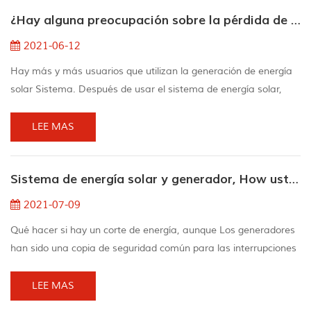
ocultado y acopladas con la laminación prematura, EVA
¿Hay alguna preocupación sobre la pérdida de energía después de usar el sistema de energía solar?
Todavía tiene muy buena: fluidez. 3 ) Cuando Lev...
2021-06-12
Hay más y más usuarios que utilizan la generación de energía
solar Sistema. Después de usar el sistema de energía solar,
ellos encontró que la generación de energía diaria no cumplía
con su Expectativas. Para Ejemplo, algunas personas instalan
LEE MAS
3kw Sistema de energía solar, pero solo produce 5 a 6kw / H Un
día, y algunos son incluso más bajos. ¿Por qué? quien robó mi
Sistema de energía solar y generador, How ustedes eliges
¿Electricidad? Hay el seguimien...
2021-07-09
Qué hacer si hay un corte de energía, aunque Los generadores
han sido una copia de seguridad común para las interrupciones
de la red durante décadas, Sistema de energía solarAhora son
una opción más viable considerada por Propietarios. 1.Sound:
LEE MAS
Los generadores son generalmente menos ruidosos que