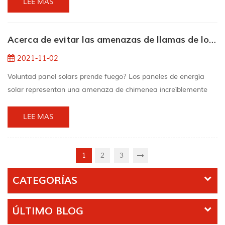
red pública en estos lugares es una tarea costosa o poco
LEE MAS
práctica. Dado que el sistema no está conectado a la red, las
baterías juegan un papel importante en el almacenamiento de
Acerca de evitar las amenazas de llamas de los sistemas de energía solar
energía. "Un informe de una encuesta de consumido...
2021-11-02
Voluntad panel solars prende fuego? Los paneles de energía
solar representan una amenaza de chimenea increíblemente
muy baja. La verdad es que la información de la revista Photon
como máximo 1 celebración por cada diez mil instalaciones. Por
LEE MAS
lo tanto, es probable que las casas construidas con paneles de
energía solar instalados correctamente no se incendien.
Cuando se fabrican paneles de energía s...
1
2
3
CATEGORÍAS
ÚLTIMO BLOG