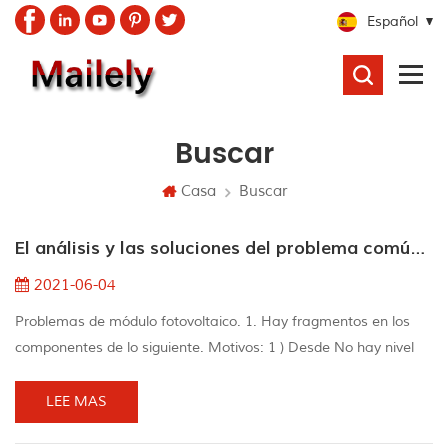
Español
BUSCAR
Buscar
Casa
Buscar
El análisis y las soluciones del problema común del módulo fotovoltaico.
2021-06-04
Problemas de módulo fotovoltaico. 1. Hay fragmentos en los
componentes de lo siguiente. Motivos: 1 ) Desde No hay nivel
de soldadura Durante El proceso de soldadura, hay escoria de
hojalata, la rebanada de la batería es triturada cuando
LEE MAS
aspiración. 2 ) Originalmente, las rodajas de batería se han