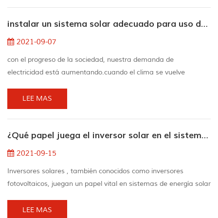
teléfono móvil durante el día en lugar de en la oscuridad
instalar un sistema solar adecuado para uso doméstico
durante la noche. afortunadamente ...
2021-09-07
con el progreso de la sociedad, nuestra demanda de
electricidad está aumentando.cuando el clima se vuelve
extremadamente frío o extremadamente caluroso, el consumo
de energía de los electrodomésticos o la factura de la luz de la
LEE MAS
empresa se vuelve muy caro.por eso ha aparecido la energía
solar alternativa.para utilizar la energía solar, es necesario
¿Qué papel juega el inversor solar en el sistema de energía solar para el hogar?
instalar un sistema solar casero. quizás sepa que...
2021-09-15
Inversores solares , también conocidos como inversores
fotovoltaicos, juegan un papel vital en sistemas de energía solar
. La mayoría de ellos se consideran los cerebros del proyecto.
Los inversores de paneles solares son buenos para convertir la
LEE MAS