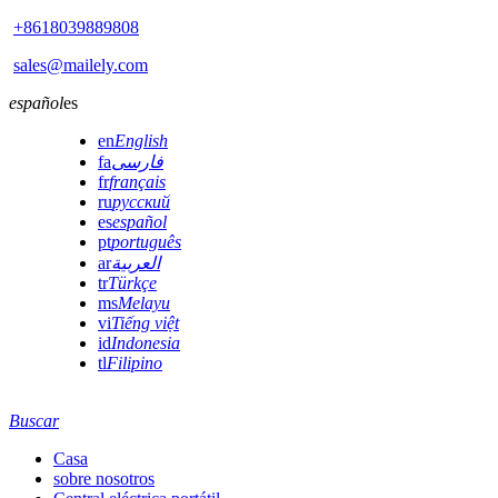
+8618039889808
sales@mailely.com
español
es
en
English
fa
فارسی
fr
français
ru
русский
es
español
pt
português
ar
العربية
tr
Türkçe
ms
Melayu
vi
Tiếng việt
id
Indonesia
tl
Filipino
Buscar
Casa
sobre nosotros