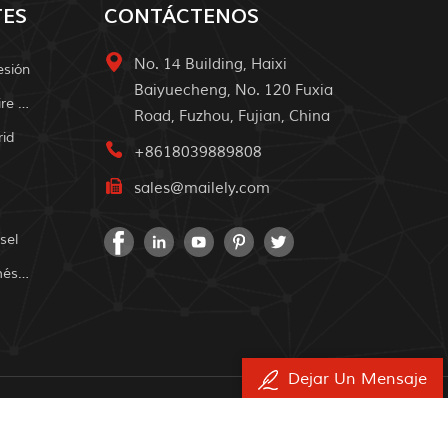
TES
CONTÁCTENOS
No. 14 Building, Haixi
esión
Baiyuecheng, No. 120 Fuxia
Sistema De Energía Solar Al Aire Libre
Road, Fuzhou, Fujian, China
rid
+8618039889808
sales@mailely.com
sel
Sistema De Energía Solar Doméstica
Dejar Un Mensaje
os derechos.