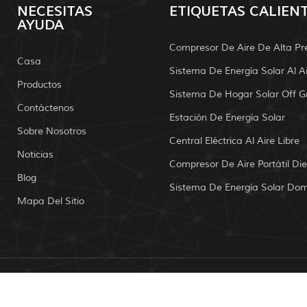
NECESITAS
ETIQUETAS CALIEN
AYUDA
Compresor De Aire De Alta Pr
Casa
Productos
Sistema De Hogar Solar Off G
Contáctenos
Estación De Energía Solar
Sobre Nosotros
Central Eléctrica Al Aire Libre
Noticias
Compresor De Aire Portátil Die
Blog
Mapa Del Sitio
de autor: 2026 Mailely Solar Tech Co., Ltd. Reservados todos l
IPv6 Red soportada