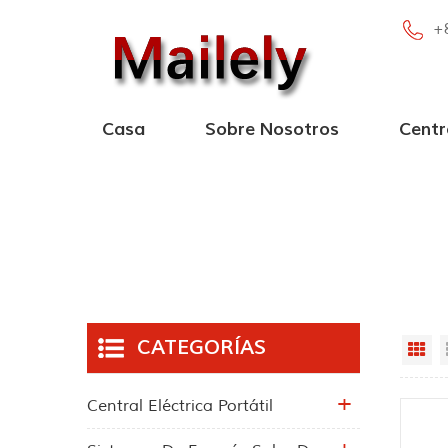
+
Casa
Sobre Nosotros
Centr
Central eléctr
Central eléctrica portá
Nueva central eléctrica 
Central eléc
CATEGORÍAS
Gr
Central Eléctrica Portátil