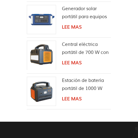
escena
Generador solar
portátil para equipos
de energía al aire
LEE MAS
libre de 2000W
Central eléctrica
portátil de 700 W con
altavoz inalámbrico
LEE MAS
Bluetooth
Estación de batería
portátil de 1000 W
con altavoz Bluetooth
LEE MAS