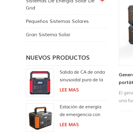
Sistemas De Energía Solar De
Grid
Pequeños Sistemas Solares
Gran Sistema Solar
NUEVOS PRODUCTOS
Salida de CA de onda
Gener
sinusoidal pura de la
portát
estación de energía
LEE MAS
El gen
solar portátil de 330W
una fu
Estación de energía
salida
de emergencia con
baterí
batería de litio para
almac
LEE MAS
acampar 1000W
de lle