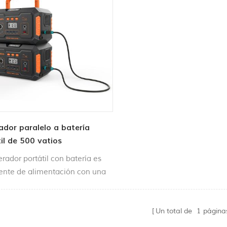
ador paralelo a batería
il de 500 vatios
erador portátil con batería es
ente de alimentación con una
 de CA / CC que utiliza una
a de litio como unidad de
enamiento de energía. Cómodo
Un total de
1
página
var, ampliamente utilizado en