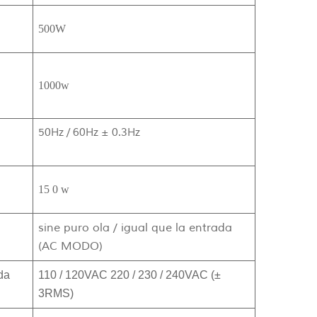
500W
1000w
50Hz / 60Hz ± 0.3Hz
15
0
w
sine puro ola / igual que la entrada
(AC MODO)
da
110 / 120VAC 220 / 230 / 240VAC (±
3RMS)