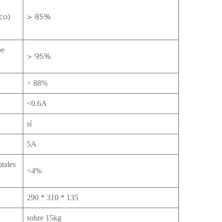
co)
> 85%
de
> 95%
> 88%
<0.6A
sí
5A
tales
<4%
290 * 310 * 135
sobre 15kg