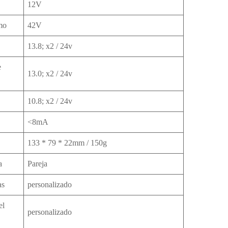
12V
mo
42V
13.8; x2 / 24v
e
13.0; x2 / 24v
10.8; x2 / 24v
<8mA
133 * 79 * 22mm / 150g
a
Pareja
as
personalizado
el
personalizado