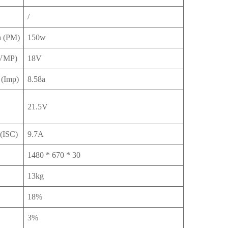
/
a (PM)
150w
 (VMP)
18V
 (Imp)
8.58a
21.5V
 (ISC)
9.7A
1480 * 670 * 30
13kg
18%
3%