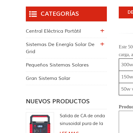
D
CATEGORÍAS
Central Eléctrica Portátil
Sistemas De Energía Solar De
Este 5
Grid
carga, 
300
Pequeños Sistemas Solares
150w 
Gran Sistema Solar
50w v
NUEVOS PRODUCTOS
Produc
Salida de CA de onda
sinusoidal pura de la
estación de energía