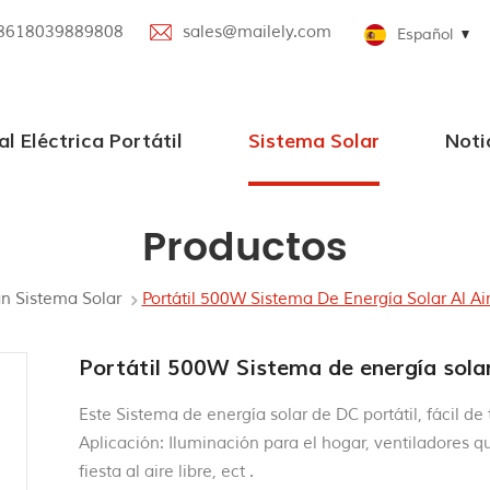
8618039889808
sales@mailely.com
Español
al Eléctrica Portátil
Sistema Solar
Noti
ica portátil 100W-2000W
til paralela
portátil
trica portátil con altavoz Bluetooth
Sistemas de energía solar de Grid
pequeños sistemas solares
Productos
n Sistema Solar
Portátil 500W Sistema De Energía Solar Al Ai
Portátil 500W Sistema de energía solar
Este Sistema de energía solar de DC portátil, fácil de 
Aplicación: Iluminación para el hogar, ventiladores 
fiesta al aire libre, ect .