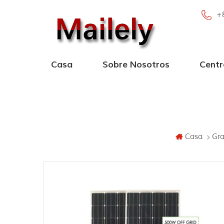
+
Casa
Sobre Nosotros
Centr
Central eléctr
Central eléctrica portá
Nueva central eléctrica 
Central eléc
Casa
Gra