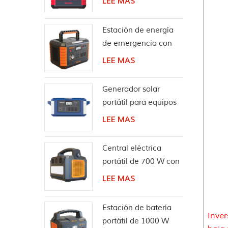
LEE MAS
solar portátil de 330W
Estación de energía
de emergencia con
batería de litio para
LEE MAS
acampar 1000W
Generador solar
portátil para equipos
de energía al aire
LEE MAS
libre de 2000W
Central eléctrica
portátil de 700 W con
altavoz inalámbrico
LEE MAS
Bluetooth
Estación de batería
Inver
portátil de 1000 W